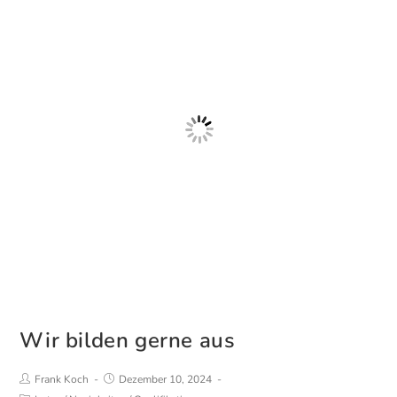
Wir bilden gerne aus
Beitrags-
Beitrag
Frank Koch
Dezember 10, 2024
Autor:
veröffentlicht: