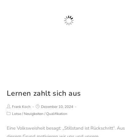
Lernen zahlt sich aus
Beitrags-
Beitrag
Frank Koch
Dezember 10, 2024
Autor:
veröffentlicht:
Beitrags-
Lotse
/
Neuigkeiten
/
Qualifikation
Kategorie:
Eine Volksweisheit besagt: „Stillstand ist Rückschritt“. Aus
diesem Grund motivieren wir uns und unsere