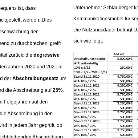
Unternehmer Schlauberger ka
equenz ist, dass
Kommunikationsmöbel für sei
ckgestellt werden. Dies
Die Nutzungsdauer beträgt 10
 Abschwächung der
sich wie folgt:
end zu durchbrechen, greift
ttel zurück: die
degressive
n den Jahren 2020 und 2021 in
rd der
Abschreibungssatz
um
rd die Abschreibung auf
25%
.
en Folgejahren auf den
die Abschreibung in den
ird in jedem Jahr geprüft, ob
leichbleibenden Abschreibung