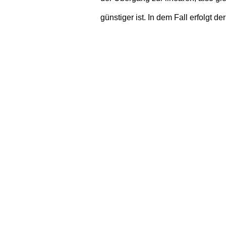
günstiger ist. In dem Fall erfolgt d
hat unsere Wirtschaft in weiten Te
Logische Konsequenz ist, dass Ne
zurückgestellt werden. Dies wieder
Abschwächung der Konjunktur.
Um diesen negativen Trend zu durc
Gesetzgeber auf altbekannte Mittel
Abschreibung
. Investieren Sie i
bewegliche Wirtschaftsgüter, so wi
das
2,5-fache
erhöht. Gedeckelt wi
Dieser Prozentsatz wird dann in d