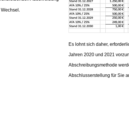
er Wechsel.
Corona-Pandemie
ilen des Landes lahmgelegt.
uanschaffungen erst einmal
um führt zu einer weiteren
Es lohnt sich daher, erforderli
Jahren 2020 und 2021 vorzun
Abschreibungsmethode werd
hbrechen, greift der
Abschlusserstellung für Sie 
 zurück: die
degressive
n den Jahren 2020 und 2021 in
rd der
Abschreibungssatz
um
rd die Abschreibung auf
25%
.
en Folgejahren auf den