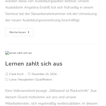
werden diese von Ausbildungspaten betreut. Unsere
Ausbilderin Angelina Endriß hat sich frühzeitig in einem
Seminar bei der Steuerberaterkammer mit der Umsetzung
der neuen Ausbildungsverordnung beschäftigt.
Wir
Weiterlesen
bilden
gerne
aus
Lernen zahlt sich aus
Beitrags-
Beitrag
Frank Koch
Dezember 10, 2024
Autor:
veröffentlicht:
Beitrags-
Lotse
/
Neuigkeiten
/
Qualifikation
Kategorie:
Eine Volksweisheit besagt: „Stillstand ist Rückschritt“. Aus
diesem Grund motivieren wir uns und unsere
Mitarbeitenden, sich regelmäßig weiterzubilden. In diesem