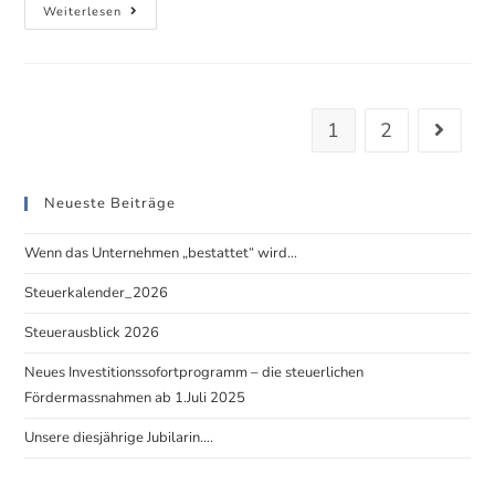
LOTSE
Weiterlesen
Spezial
–
E
–
1
2
Gehe zur
Rechnung
Neueste Beiträge
Wenn das Unternehmen „bestattet“ wird…
Steuerkalender_2026
Steuerausblick 2026
Neues Investitionssofortprogramm – die steuerlichen
Fördermassnahmen ab 1.Juli 2025
Unsere diesjährige Jubilarin….