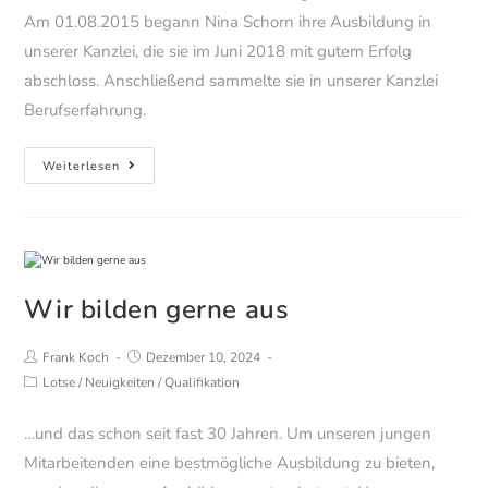
Am 01.08.2015 begann Nina Schorn ihre Ausbildung in
unserer Kanzlei, die sie im Juni 2018 mit gutem Erfolg
abschloss. Anschließend sammelte sie in unserer Kanzlei
Berufserfahrung.
Unsere
Weiterlesen
diesjährige
Jubilarin….
Wir bilden gerne aus
Beitrags-
Beitrag
Frank Koch
Dezember 10, 2024
Autor:
veröffentlicht:
Beitrags-
Lotse
/
Neuigkeiten
/
Qualifikation
Kategorie:
…und das schon seit fast 30 Jahren. Um unseren jungen
Mitarbeitenden eine bestmögliche Ausbildung zu bieten,