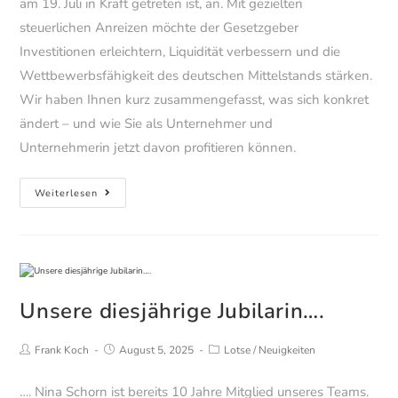
am 19. Juli in Kraft getreten ist, an. Mit gezielten
steuerlichen Anreizen möchte der Gesetzgeber
Investitionen erleichtern, Liquidität verbessern und die
Wettbewerbsfähigkeit des deutschen Mittelstands stärken.
Wir haben Ihnen kurz zusammengefasst, was sich konkret
ändert – und wie Sie als Unternehmer und
Unternehmerin jetzt davon profitieren können.
Neues
Weiterlesen
Investitionssofortprogramm –
die
steuerlichen
Fördermassnahmen
ab
Unsere diesjährige Jubilarin….
1.Juli
2025
Beitrags-
Beitrag
Beitrags-
Frank Koch
August 5, 2025
Lotse
/
Neuigkeiten
Autor:
veröffentlicht:
Kategorie:
…. Nina Schorn ist bereits 10 Jahre Mitglied unseres Teams.